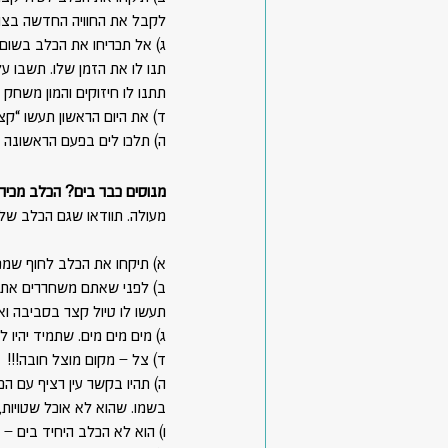
לקבל את החוויה החדשה בצור
ג) אל תכריחו את הכלב בשום 
תנו לו את הזמן שלו. תשבו ע
תתנו לו חיזוקים והמון משחק 
ד) את היום הראשון תעשו “קצר 
ה) תלכו לים בפעם הראשונה 
מנוסים כבר בים? הכלב מכיר
מעולה. תוודאו שגם הכלב שלכ
א) תיקחו את הכלב לחוף שמכ
ב) לפני שאתם משחררים את ה
תעשו לו טיול קצר בסביבה ו
ג) מים מים מים. שתמיד יהיו לכלב מים
ד) צל – מקום מוצל חובה!!!
ה) תהיו בקשר עין רציף עם ה
בשמו. שהוא לא אוכל שטויות
ו) הוא לא הכלב היחיד בים 