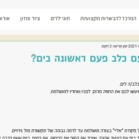
המרכז להכשרות מקצועיות
חוגי ילדים
ציוד ומזון
אודות
זמן קריאה 2 דקות
ם כלב פעם ראשונה בים?
לב/ה לים.
שו לכם את החוויה מהים, לפניו ואחריו למושלמת.
פקודת “אליי” בצורה מושלמת עד לרמה גבוהה של תקשורת מול גירויים.
בים עם רצועה ארוכה. שיכיר את החוף את הריחות. את המים. ביום שאין הרבה אנ