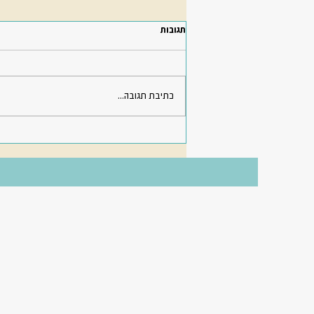
תגובות
כתיבת תגובה...
כלב משועמם. איך לתת תעסוקה לכלב
שלכם?