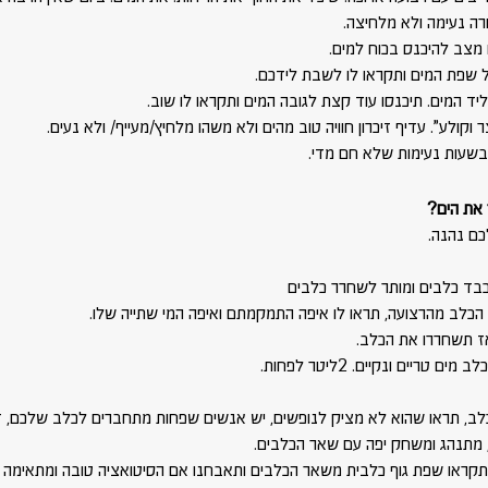
ה נעימה ולא מלחיצה.
מצב להיכנס בכוח למים. 
ל שפת המים ותקראו לו לשבת לידכם.
ליד המים. תיכנסו עוד קצת לגובה המים ותקראו לו שוב.
וקולע”. עדיף זיכרון חוויה טוב מהים ולא משהו מלחיץ/מעייף/ ולא נעים.
בשעות נעימות שלא חם מדי.
 את הים?
ם נהנה. 
בד כלבים ומותר לשחרר כלבים
כלב מהרצועה, תראו לו איפה התמקמתם ואיפה המי שתייה שלו. 
אז תשחררו את הכלב.
 טריים ונקיים. 2ליטר לפחות.
כלב, תראו שהוא לא מציק לנופשים, יש אנשים שפחות מתחברים לכלב שלכם, ז
, מתנהג ומשחק יפה עם שאר הכלבים.
– תקראו שפת גוף כלבית משאר הכלבים ותאבחנו אם הסיטואציה טובה ומתאימה 