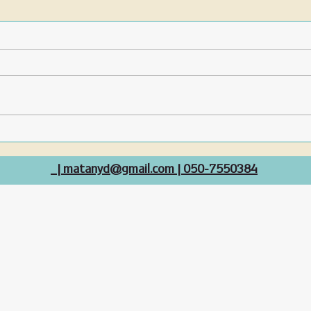
איך לאלף את הכלב??
איך לג
| matanyd@gmail.com |
050-7550384