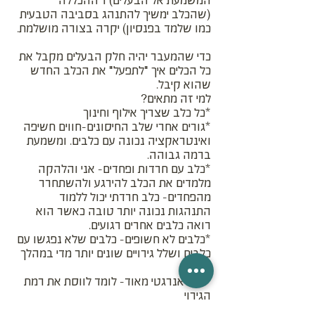
המשמעת אל הבעלים) ו"ההכללה"
(שהכלב ימשיך להתנהג בסביבה הטבעית
כמו שלמד בפנסיון) יקרה בצורה מושלמת.
כדי שהמעבר יהיה חלק הבעלים מקבל את
כל הכלים איך "לתפעל" את הכלב החדש
שהוא קיבל.
למי זה מתאים?
*כל כלב שצריך אילוף וחינוך
*גורים אחרי שלב החיסונים-חווים חשיפה
ואינטראקציה נכונה עם כלבים. ומשמעת
ברמה גבוהה.
*כלב עם חרדות ופחדים- אני והלהקה
מלמדים את הכלב להירגע ולהשתחרר
מהפחדים- כלב חרדתי יכול ללמוד
התנהגות נכונה יותר טובה כאשר הוא
רואה כלבים אחרים רגועים.
*כלבים לא חשופים- כלבים שלא נפגשו עם
כלבים ושלל גירויים שונים יותר מדי במהלך
החיים.
*כלב אנרגטי מאוד- לומד לווסת את רמת
הגירוי
* כלבים עם בעיות התנהגות חריפות