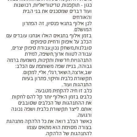
כגון - תוקפנות, טריטוריאליות, רכושנות
ועוד דברים שמסכנים את בני הבית
והאורחים
לכן אילוף בתנאי פנסיון, זה הפתרון
המושלם.
בזמן אילוף בתנאים האלו אנחנו עובדים עם
הכלב על איפוק ודחיית סיפוקים
סובלנות,משחק נכון,עבודת סיפוק יצרים,
עבודה לטווח ארוך,חשיפה, למידת
התנהגויות חדשות ותקינות, משמעת ברמה
גבוהה, בניית שפה משותפת עם הכלב:
שב,ארצה,השאר,רגלי, אליי, למקום.
תקשורת כלבית וחיקוי, פתרון בעיות
התנהגות ועוד..
כלב זו חיה להקתית מטבעה.
כלבים בזמן האילוף יותר קל להם לחקות
את ההתנהגות של הכלבים שסובבים
אותם. לייצר תקשורת כלבית ושפה נכונה
ורגועה.
כאשר הכלב רואה את כל הלהקה מתנהגת
בצורה מסוימת הוא מתאים עצמו
להתנהגות של הלהקה.