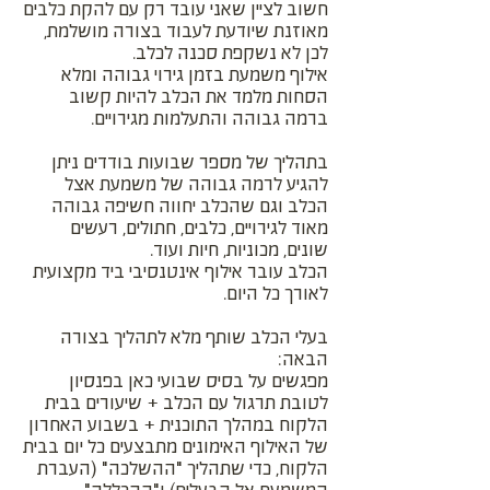
חשוב לציין שאני עובד רק עם להקת כלבים
מאוזנת שיודעת לעבוד בצורה מושלמת,
לכן לא נשקפת סכנה לכלב.
אילוף משמעת בזמן גירוי גבוהה ומלא
הסחות מלמד את הכלב להיות קשוב
ברמה גבוהה והתעלמות מגירויים.
בתהליך של מספר שבועות בודדים ניתן
להגיע לרמה גבוהה של משמעת אצל
הכלב וגם שהכלב יחווה חשיפה גבוהה
מאוד לגירויים, כלבים, חתולים, רעשים
שונים, מכוניות, חיות ועוד.
הכלב עובר אילוף אינטנסיבי ביד מקצועית
לאורך כל היום.
בעלי הכלב שותף מלא לתהליך בצורה
הבאה:
מפגשים על בסיס שבועי כאן בפנסיון
לטובת תרגול עם הכלב + שיעורים בבית
הלקוח במהלך התוכנית + בשבוע האחרון
של האילוף האימונים מתבצעים כל יום בבית
הלקוח, כדי שתהליך "ההשלכה" (העברת