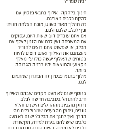
"בית ספר"?
חינוך בלהקה- אילוף בתנאי פנסיון עם
להקת כלבים מאוזנת.
זה תהליך מאוד פשוט, מוכח הצלחה חוויתי
וכיף לכלב שלכם ולכם.
אם אתם עובדים רוב שעות היום, עסוקים
עם המשפחה ואין לכם את הזמן לאלף את
הכלב, או שפשוט אתם רוצים להוריד
מעצמכם את האילוף ואתם רוצים להיות
בטוחים שהאילוף יעשה כולו ע"י מאלף
מקצועי והתוצאות יהיו ברמה הגבוהה
ביותר.
אילוף בתנאי פנסיון זה הפתרון שמתאים
לכם.
בנוסף ישנם לא מעט מקרים שבהם האילוף
חייב להתנהל בסביבה חדשה לכלב.
ניתוק מהבית, מההרגלים הישנים והלא
טובים, ניתוק מהבעלים שמבולבלים מהי
הדרך ואיך לחנך את הכלב? ישנם לא מעט
כלבים שיש להם בעיית למידה, תקשורת
כלבית לא תקינה בעיות התנהגות מורכבות